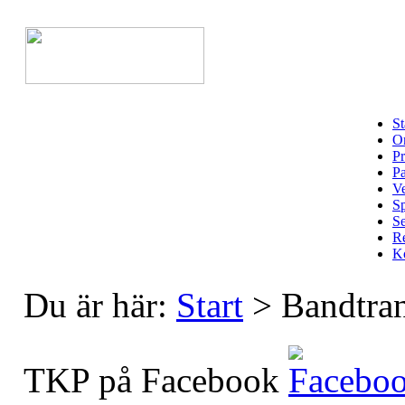
St
Om
Pr
Pa
Ve
Sp
Se
Re
Ko
Du är här:
Start
>
Bandtran
TKP på Facebook