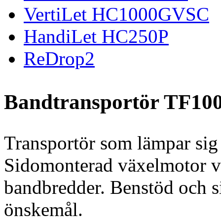
VertiLet HC1000GVSC
HandiLet HC250P
ReDrop2
Bandtransportör TF10
Transportör som lämpar sig 
Sidomonterad växelmotor vi
bandbredder. Benstöd och si
önskemål.